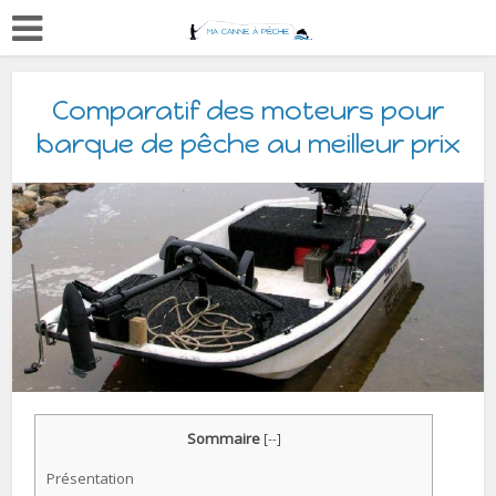
Comparatif des moteurs pour
barque de pêche au meilleur prix
Sommaire
[
--
]
Présentation